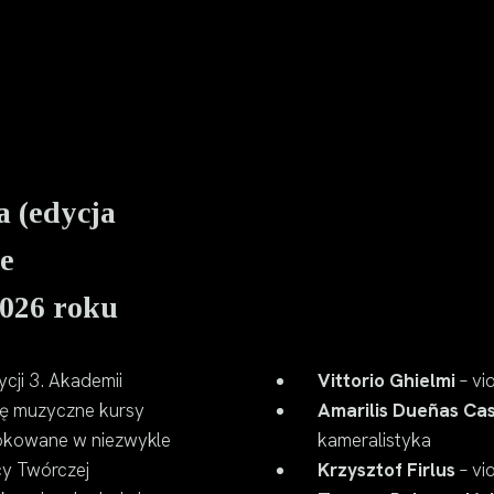
 (edycja
e
2026 roku
cji 3. Akademii
Vittorio Ghielmi
– vi
ię muzyczne kursy
Amarilis Dueñas Ca
lokowane w niezwykle
kameralistyka
cy Twórczej
Krzysztof Firlus
– vi