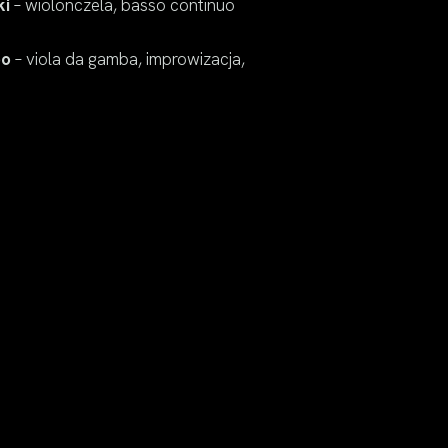
ki
– wiolonczela, basso continuo
bo
– viola da gamba, improwizacja,