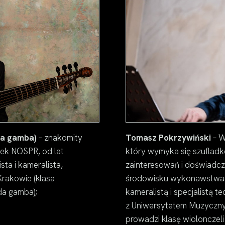
 da gamba)
– znakomity
Tomasz Pokrzywiński
– W
onek NOSPR, od lat
który wymyka się szufladk
ta i kameralista,
zainteresowań i doświadc
rakowie (klasa
środowisku wykonawstwa h
 da gamba);
kameralistą i specjalistą 
z Uniwersytetem Muzyczny
prowadzi klasę wiolonczeli