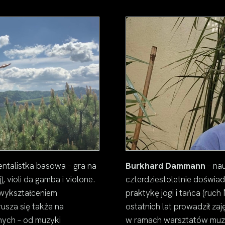
entalistka basowa – gra na
Burkhard Dammann
– nau
, violi da gamba i violone.
czterdziestoletnie doświad
wykształceniem
praktykę jogi i tańca (ruch
usza się także na
ostatnich lat prowadził za
nych – od muzyki
w ramach warsztatów muzyc