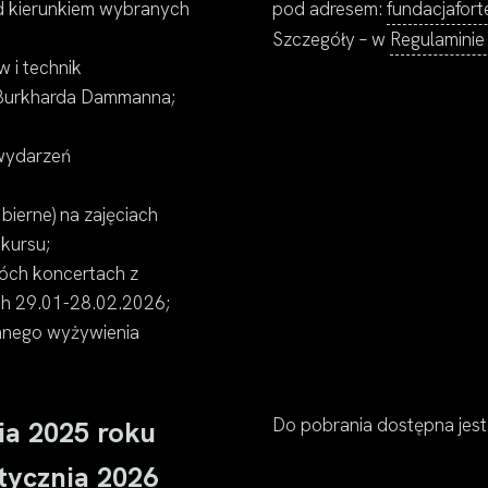
od kierunkiem wybranych
pod adresem:
fundacjafor
Szczegóły – w
Regulaminie
w i technik
 Burkharda Dammanna;
 wydarzeń
ierne) na zajęciach
kursu;
wóch koncertach z
h 29.01-28.02.2026;
nnego wyżywienia
Do pobrania dostępna jes
ia 2025 roku
stycznia 2026