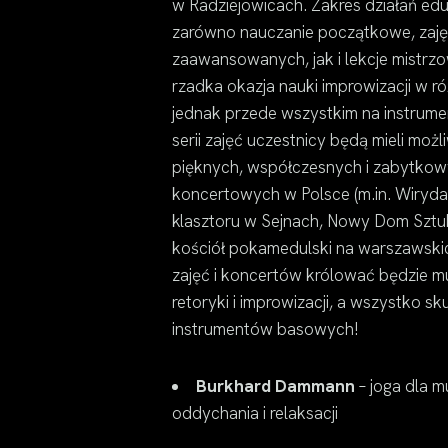
w Radziejowicach. Zakres działań ed
zarówno nauczanie początkowe, zajęc
zaawansowanych, jak i lekcje mistrzo
rzadka okazja nauki improwizacji w r
jednak przede wszystkim na instrume
serii zajęć uczestnicy będą mieli moż
pięknych, współczesnych i zabytko
koncertowych w Polsce (m.in. Wiryd
klasztoru w Sejnach, Nowy Dom Sztuk
kościół pokamedulski na warszawskic
zajęć i koncertów królować będzie m
retoryki i improwizacji, a wszystko s
instrumentów basowych!
Burkhard Dammann
– joga dla m
oddychania i relaksacji