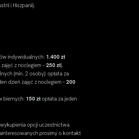
ii i Hiszpanii).
ów indywidualnych:
1.400 zł
ń zajęć z noclegiem –
250 zł
).
nych (min. 2 osoby): opłata za
den dzień zajęć z noclegiem –
200
w biernych:
150 zł
opłata za jeden
 wykupienia opcji uczestnictwa
ainteresowanych prosimy o kontakt