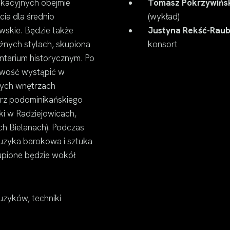
ukacyjnych obejmie
Tomasz Pokrzywińs
ia dla średnio
(wykład)
wskie. Będzie także
Justyna Rekść-Rau
óżnych stylach, skupiona
konsort
ntarium historycznym. Po
liwość wystąpić w
wych wnętrzach
arz podominikańskiego
i w Radziejowicach,
h Bielanach). Podczas
uzyka barokowa i sztuka
kupione będzie wokół
uzyków, techniki