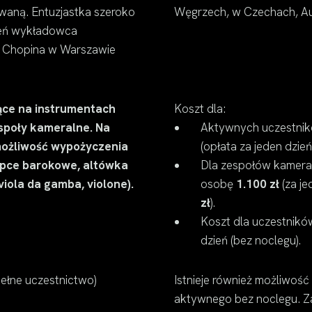
owaną. Entuzjastka szeroko
Węgrzech, w Czechach, Austr
zień wykładowca
 Chopina w Warszawie
.
ące na instrumentach
Koszt dla:
społy kameralne. Na
Aktywnych uczestnik
 możliwość wypożyczenia
(opłata za jeden dzie
ypce barokowe, altówka
Dla zespołów kameral
iola da gamba, violone).
osobę
1.100 zł
(za je
zł
).
Koszt dla uczestnikó
dzień (bez noclegu).
ełne uczestnictwo)
Istnieje również możliwość
aktywnego bez noclegu. Z