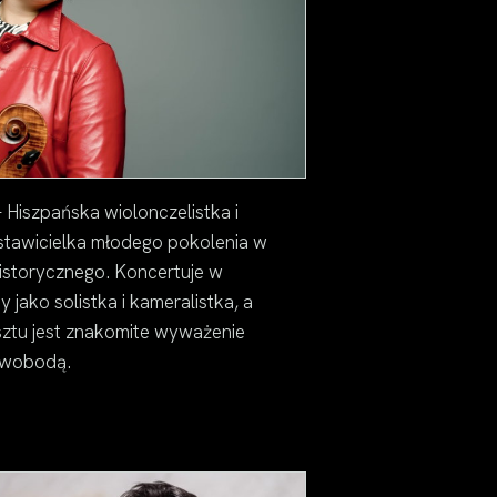
 Hiszpańska wiolonczelistka i
stawicielka młodego pokolenia w
istorycznego. Koncertuje w
 jako solistka i kameralistka, a
ztu jest znakomite wyważenie
 swobodą.