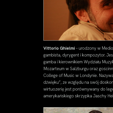
Vittorio Ghielmi
– urodzony w Mediol
gambista, dyrygent i kompozytor. Jest
gamba i kierownikiem Wydziału Muzyk
Mozarteum w Salzburgu oraz gościn
College of Music w Londynie. Nazyw
dźwięku”, ze względu na swój dosk
wirtuozerię jest porównywany do le
amerykańskiego skrzypka Jaschy Hei