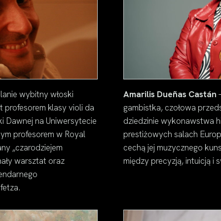
anie wybitny włoski
Amarilis Dueñas Castán
–
 profesorem klasy violi da
gambistka, czołowa przed
i Dawnej na Uniwersytecie
dziedzinie wykonawstwa h
nym profesorem w Royal
prestiżowych salach Europy
any „czarodziejem
cechą jej muzycznego kuns
onały warsztat oraz
między precyzją, intuicją i
gendarnego
fetza.